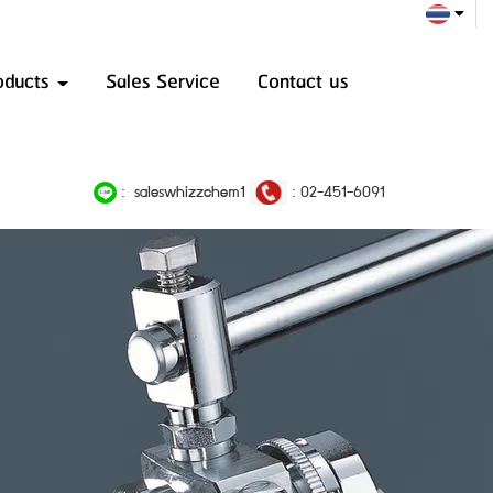
oducts
Sales Service
Contact us
:
:
saleswhizzchem1
02-451-6091