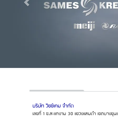
บริษัท วิซซ์เคม จำกัด
เลขที่ 1 ซ.สะแกงาม 30 แขวงแสมดำ เขตบางขุน